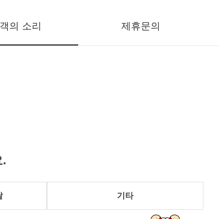
객의 소리
제휴문의
.
달
기타