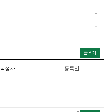
 드리도록 하겠습니다.)
호식품의 영양성분 표시 기준)에 따라 열량, 당류, 단
 않을 때 나타나는 현상입니다. 붕소 결핍 증세로는 무
는 피클무 제조 과정에서 수작업을 통해 선별하고 있으
글쓰기
작성자
등록일