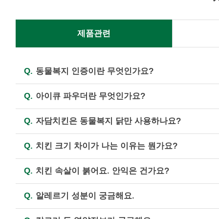
제품관련
Q.
동물복지 인증이란 무엇인가요?
A.
닭, 소, 돼지 등 농장동물을 윤리적으로 사육하
Q.
아이큐 파우더란 무엇인가요?
생산하기 위한 국가인증 제도입니다. (자세한 내용
A.
21종에 이르는 견과류와 곡물류(아몬드, 땅콩, 밤
Q.
자담치킨은 동물복지 닭만 사용하나요?
A.
자담치킨에서는 한마리 치킨(뼈닭)의 경우 100
Q.
치킨 크기 차이가 나는 이유는 뭔가요?
경적 이유로 원료육 공급에 장애가 생기는 경우 일
에 따라 동물복지가 아닌 국내산 최고급 다리살(정
A.
개체의 전체 혹은 부분(다리, 날개 등) 발육상
Q.
치킨 속살이 붉어요. 안익은 건가요?
증발하여 중량 차이가 발생하기도 합니다.
A.
닭고기의 속살이 붉은 빛을 띄는 것은 '핑킹현상
Q.
알레르기 성분이 궁금해요.
으로서, 닭고기처럼 원육의 색이 연한 화이트 미트
드셔도 좋습니다. 그러나 덜 익은 제품으로 의심이 
A.
자담치킨은 전제품에 포함되어 있는 알레르기 유발