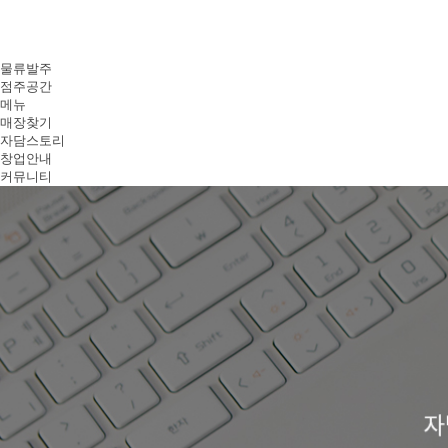
물류발주
점주공간
메뉴
매장찾기
자담스토리
창업안내
커뮤니티