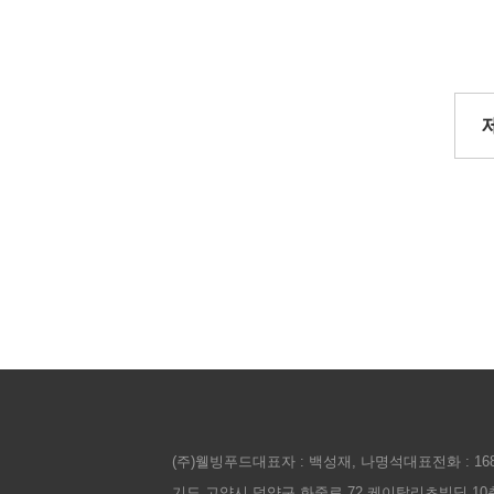
(주)웰빙푸드
대표자 : 백성재, 나명석
대표전화 : 168
기도 고양시 덕양구 화중로 72 케이탑리츠빌딩 10