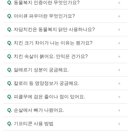
자
Q.
동물복지 인증이란 무엇인가요?
담
A.
닭, 소, 돼지 등 농장동물을 윤리적으로 사육하여 건
스
Q.
아이큐 파우더란 무엇인가요?
강하게 키울 뿐 아니라 동물의 기본적인 습성 및 본능을
토
리
최대한 영위할 수 있도록 관리하여 보다 좋은 축산물을
A.
21종에 이르는 견과류와 곡물류(아몬드, 땅콩, 밤, 단
Q.
자담치킨은 동물복지 닭만 사용하나요?
생산하기 위한 국가인증 제도입니다. (자세한 내용은 홈
호박, 카카오닙스, 햄프시드, 검은콩, 현미, 대두, 통밀, 수
인사말
페이지의 관련 정보를 통하여 확인해주세요.)
수, 조, 율무, 흑임자 등)로 만들어진 파우더입니다.
A.
자담치킨에서는 한마리 치킨(뼈닭)의 경우 100% 동
Q.
치킨 크기 차이가 나는 이유는 뭔가요?
브랜드소개
물복지인증을 받은 국내산 원료육을 사용하고 있습니다.
다만, 조류인플루엔자(AI) 발생 등 자연적, 혹은 사회환경
A.
개체의 전체 혹은 부분(다리, 날개 등) 발육상태에 따
동물복지의 가치
Q.
치킨 속살이 붉어요. 안익은 건가요?
적 이유로 원료육 공급에 장애가 생기는 경우 일부 물량
라 오차범위 내의 무게 차이가 발생할 수 있습니다. 또한
언론보도
에서 국내산 친환경 원료육으로 대체될 수 있습니다. 순
조리가 진행되면서 유분이나 수분이 서로 다른 정도로
A.
닭고기의 속살이 붉은 빛을 띄는 것은 '핑킹현상' 이라
Q.
알레르기 성분이 궁금해요.
살치킨 등 부분육 제품은 동물복지 원료육 공급한계에
찾아오시는길
증발하여 중량 차이가 발생하기도 합니다.
고 합니다. 핑킹현상이란 닭고기에 포함된 단백질 성분
따라 동물복지가 아닌 국내산 최고급 다리살(정육)만을
이 조리 과정에서 열과 산소를 만나 붉게 산화하는 현상
A.
자담치킨은 전제품에 포함되어 있는 알레르기 유발
Q.
창
칼로리 등 영양정보가 궁금해요.
사용하고 있습니다.
으로서, 닭고기처럼 원육의 색이 연한 화이트 미트에서
물질을 홈페이지의 “제품 영양정보”에 품목별로 표시하
업
종종 발견됩니다. 자담치킨 제품은 170℃ 이상의 고온에
고 있습니다. 특히 아이큐 파우더에는 아몬드, 땅콩, 밤
A.
홈페이지의 “제품 영양정보”에 영양성분에 대해 표기
안
Q.
피클무에 검은 줄이나 점이 있어요.
서 정해진 시간에 따라 조리하는 제품이므로 안심하고
등 견과류가 포함되어 있으니 견과류 알레르기가 있으신
하고 있습니다. 여기에서는 영양성분 표시 기준(어린이
내
드셔도 좋습니다. 그러나 덜 익은 제품으로 의심이 될 경
분들은 참고하시기 바랍니다.
기호식품의 영양성분 표시 기준)에 따라 열량, 당류, 단백
A.
무에 검은 색상이 나타나는 것은 생산 때 토양이 건조
Q.
순살에서 뼈가 나왔어요.
우, 제품 사진과 함께 해당 매장에 문의 주시면 현물 검수
창업 비용/절차
질, 포화지방, 나트륨, 그 밖에 강조 표시를 하고자 하는
하거나 지온이 변화하여 붕소 흡수가 제대로 이루어지지
를 통해 정확한 내용을 안내해 드리도록 하겠습니다. (원
영양성분을 표시합니다.
않을 때 나타나는 현상입니다. 붕소 결핍 증세로는 무의
A.
순살치킨에도 간혹 뼈가 들어 있을 수 있으니 주의하
우선입점 추천상권
Q.
기프티콘 사용 방법
료육의 도계 과정에서 진행되는 작업의 결과로 간혹 색
육질이 코르크화하고 흑색으로 변하거나 검은 심이 박힌
여 드시기 바랍니다.
이 검붉게 보일 수 있습니다. 역시 문의 주시면 안내해 드