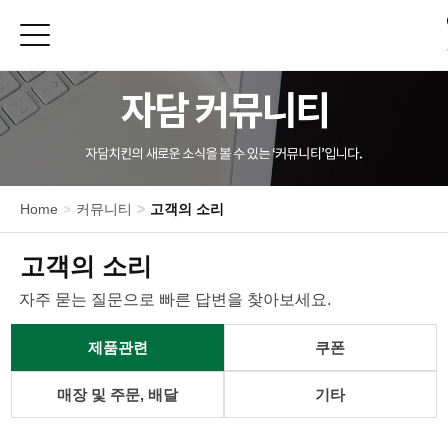
Toggle sidebar
메
뉴
신메뉴
치킨
Home
커뮤니티
고객의 소리
피자/파스타
사이드메뉴
고객의 소리
E-쿠폰
자주 묻는 질문으로 빠른 답변을 찾아보세요.
제품 영양정보
제품관련
쿠폰
매
장
찾
매장 및 주문, 배달
기타
기