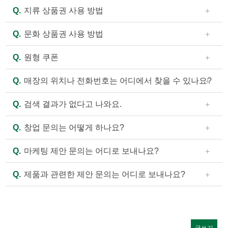
것처럼 보이는 등의 현상이 있습니다. 이러한 재료는 피
커
A.
홈페이지의 메뉴 중 “E-쿠폰” 내용을 참고하셔서 이용
리도록 하겠습니다.)
Q.
지류 상품권 사용 방법
뮤
클무 제조 과정에서 수작업을 통해 선별하고 있으나, 간
하시기 바랍니다.
니
혹 함께 섞여들어가는 경우가 있습니다. 몸에 해롭지는
A.
현금처럼 사용 가능하며 주문하실 때 미리 말씀해 주
티
Q.
문화 상품권 사용 방법
않으니 제거한 뒤 드시기를 권장합니다.
시면 됩니다.
- 자담치킨 전 가맹점에서 사용하실 수 있습니다.
A.
사용 가능한 매장에서 현금처럼 사용 가능하며, 주문
이벤트
Q.
원형 쿠폰
- 현금과 교환되지 않으며, 잔액은 돌려받으실 수 없습니
하실 때 미리 말씀해 주시면 됩니다. 매장에 따라 사용 가
새소식
다.
능 여부가 다를 수 있으니, 홈페이지의 “매장찾기”에서
A.
원형 쿠폰은 본사에서 발행하는 쿠폰이 아니므로 각
Q.
매장의 위치나 전화번호는 어디에서 찾을 수 있나요?
- 도난, 분실 등에 대하여 당사는 책임지지 않으며, 인증
채용안내
매장 전화번호를 확인하신 후 사용 가능 여부를 전화로
가맹점에 문의하시기 바랍니다. 가맹점이 폐점하거나 양
번호 등이 훼손되어 식별이 불가능 할 때는 사용하실 수
문의해 주시기 바랍니다.
도양수될 경우 기존 쿠폰은 사용이 불가능할 수 있습니
A.
홈페이지의 메뉴 중 “매장찾기”에서 검색으로 확인하
고객의 소리
Q.
검색 결과가 없다고 나와요.
없습니다.
다.
실 수 있습니다.
제휴문의
- 유효기간은 전면하단 표기일까지이며 유효기간이 지나
A.
찾으시는 주소지의 검색 결과가 없는 것은 아직 매장
Q.
창업 문의는 어떻게 하나요?
면 사용하실 수 없습니다.
이 입점되지 않은 경우입니다. 자담치킨의 입점은 좋은
- 행사 및 할인 적용이 불가할 수 있습니다.
품질의 제품을 신속히 전달드릴 수 있는 범위로 설정하
A.
홈페이지의 메뉴 중 “창업 안내”를 클릭하여 새로 열
Q.
마케팅 제안 문의는 어디로 보내나요?
고 있으며, 단순히 거리뿐만 아니라 배달 등 매장의 효율
리는 안내 페이지 하단에 인적사항을 기입하시고 신청하
적인 서비스 가능 여부까지 고려하여 정하고 있음을 양
기 버튼을 누르시거나(PC의 경우 화면 우측 하단의 빨간
A.
마케팅과 관련한 제안 문의는 제안서를 아래 e-mail
Q.
제품과 관련한 제안 문의는 어디로 보내나요?
해 부탁드립니다.
색 “창업상담” 버튼도 동일), 전화 1661-1033으로 연락주
로 보내주시면 담당 부서에서 검토 후 연락드리겠습니
시면 담당자가 순차적으로 연락드리겠습니다.
다.
A.
제품 관련 제안 문의는 제안서를 아래 e-mail로 보내
e-mail : jadam07@ejadam.co.kr
주시면 담당 부서에서 검토 후 연락드리겠습니다.
e-mail : parkkaha1@ejadam.co.kr