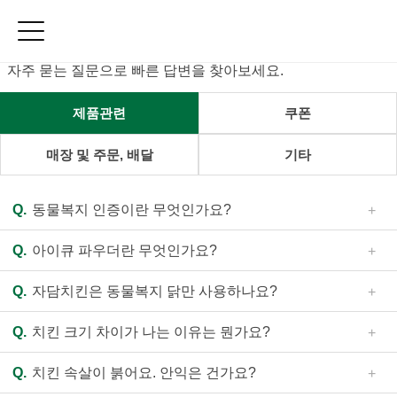
Home
커뮤니티
고객의 소리
Toggle sidebar
고객의 소리
목록
자주 묻는 질문으로 빠른 답변을 찾아보세요.
메
뉴
제품관련
쿠폰
신메뉴
매장 및 주문, 배달
기타
치킨
피자/파스타
Q.
동물복지 인증이란 무엇인가요?
사이드메뉴
A.
닭, 소, 돼지 등 농장동물을 윤리적으로 사육하여 건강하
E-쿠폰
Q.
아이큐 파우더란 무엇인가요?
게 키울 뿐 아니라 동물의 기본적인 습성 및 본능을 최대한
제품 영양정보
영위할 수 있도록 관리하여 보다 좋은 축산물을 생산하기 위
A.
21종에 이르는 견과류와 곡물류(아몬드, 땅콩, 밤, 단호
Q.
자담치킨은 동물복지 닭만 사용하나요?
한 국가인증 제도입니다. (자세한 내용은 홈페이지의 관련
박, 카카오닙스, 햄프시드, 검은콩, 현미, 대두, 통밀, 수수,
매
정보를 통하여 확인해주세요.)
조, 율무, 흑임자 등)로 만들어진 파우더입니다.
A.
자담치킨에서는 한마리 치킨(뼈닭)의 경우 100% 동물복
장
Q.
치킨 크기 차이가 나는 이유는 뭔가요?
지인증을 받은 국내산 원료육을 사용하고 있습니다. 다만,
찾
조류인플루엔자(AI) 발생 등 자연적, 혹은 사회환경적 이유
A.
개체의 전체 혹은 부분(다리, 날개 등) 발육상태에 따라
기
Q.
치킨 속살이 붉어요. 안익은 건가요?
로 원료육 공급에 장애가 생기는 경우 일부 물량에서 국내산
오차범위 내의 무게 차이가 발생할 수 있습니다. 또한 조리