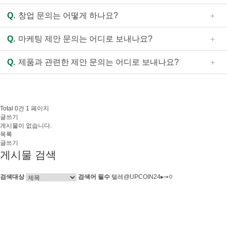
커
사용하실 수 없습니다.
A.
찾으시는 주소지의 검색 결과가 없는 것은 아직 매장이
뮤
Q.
창업 문의는 어떻게 하나요?
- 행사 및 할인 적용이 불가할 수 있습니다.
입점되지 않은 경우입니다. 자담치킨의 입점은 좋은 품질의
니
제품을 신속히 전달드릴 수 있는 범위로 설정하고 있으며,
A.
홈페이지의 메뉴 중 “창업 안내”를 클릭하여 새로 열리는
티
Q.
마케팅 제안 문의는 어디로 보내나요?
단순히 거리뿐만 아니라 배달 등 매장의 효율적인 서비스 가
안내 페이지 하단에 인적사항을 기입하시고 신청하기 버튼
이벤트
능 여부까지 고려하여 정하고 있음을 양해 부탁드립니다.
을 누르시거나(PC의 경우 화면 우측 하단의 빨간색 “창업상
A.
마케팅과 관련한 제안 문의는 제안서를 아래 e-mail로 보
Q.
제품과 관련한 제안 문의는 어디로 보내나요?
담” 버튼도 동일), 전화 1661-1033으로 연락주시면 담당자
내주시면 담당 부서에서 검토 후 연락드리겠습니다.
새소식
가 순차적으로 연락드리겠습니다.
e-mail : jadam07@ejadam.co.kr
A.
제품 관련 제안 문의는 제안서를 아래 e-mail로 보내주시
채용안내
면 담당 부서에서 검토 후 연락드리겠습니다.
고객의 소리
e-mail : parkkaha1@ejadam.co.kr
Total 0건
1 페이지
제휴문의
글쓰기
게시물이 없습니다.
목록
글쓰기
게시물 검색
검색대상
검색어
필수