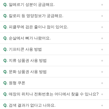
친환경 원료육으로 대체될 수 있습니다. 순살치킨 등 부분육
가 진행되면서 유분이나 수분이 서로 다른 정도로 증발하여
A.
자
닭고기의 속살이 붉은 빛을 띄는 것은 '핑킹현상' 이라고
Q.
알레르기 성분이 궁금해요.
제품은 동물복지 원료육 공급한계에 따라 동물복지가 아닌
중량 차이가 발생하기도 합니다.
담
합니다. 핑킹현상이란 닭고기에 포함된 단백질 성분이 조리
국내산 최고급 다리살(정육)만을 사용하고 있습니다.
스
과정에서 열과 산소를 만나 붉게 산화하는 현상으로서, 닭고
A.
자담치킨은 전제품에 포함되어 있는 알레르기 유발 물질
Q.
칼로리 등 영양정보가 궁금해요.
토
기처럼 원육의 색이 연한 화이트 미트에서 종종 발견됩니다.
을 홈페이지의 “제품 영양정보”에 품목별로 표시하고 있습
리
자담치킨 제품은 170℃ 이상의 고온에서 정해진 시간에 따
니다. 특히 아이큐 파우더에는 아몬드, 땅콩, 밤 등 견과류가
A.
홈페이지의 “제품 영양정보”에 영양성분에 대해 표기하
Q.
피클무에 검은 줄이나 점이 있어요.
라 조리하는 제품이므로 안심하고 드셔도 좋습니다. 그러나
포함되어 있으니 견과류 알레르기가 있으신 분들은 참고하
고 있습니다. 여기에서는 영양성분 표시 기준(어린이 기호
인사말
덜 익은 제품으로 의심이 될 경우, 제품 사진과 함께 해당 매
시기 바랍니다.
식품의 영양성분 표시 기준)에 따라 열량, 당류, 단백질, 포
A.
무에 검은 색상이 나타나는 것은 생산 때 토양이 건조하
브랜드소개
Q.
순살에서 뼈가 나왔어요.
장에 문의 주시면 현물 검수를 통해 정확한 내용을 안내해
화지방, 나트륨, 그 밖에 강조 표시를 하고자 하는 영양성분
거나 지온이 변화하여 붕소 흡수가 제대로 이루어지지 않을
드리도록 하겠습니다. (원료육의 도계 과정에서 진행되는
동물복지의 가치
을 표시합니다.
때 나타나는 현상입니다. 붕소 결핍 증세로는 무의 육질이
A.
순살치킨에도 간혹 뼈가 들어 있을 수 있으니 주의하여
Q.
기프티콘 사용 방법
작업의 결과로 간혹 색이 검붉게 보일 수 있습니다. 역시 문
코르크화하고 흑색으로 변하거나 검은 심이 박힌 것처럼 보
드시기 바랍니다.
언론보도
의 주시면 안내해 드리도록 하겠습니다.)
이는 등의 현상이 있습니다. 이러한 재료는 피클무 제조 과
A.
홈페이지의 메뉴 중 “E-쿠폰” 내용을 참고하셔서 이용하
찾아오시는길
Q.
지류 상품권 사용 방법
정에서 수작업을 통해 선별하고 있으나, 간혹 함께 섞여들어
시기 바랍니다.
가는 경우가 있습니다. 몸에 해롭지는 않으니 제거한 뒤 드
A.
현금처럼 사용 가능하며 주문하실 때 미리 말씀해 주시
창
Q.
문화 상품권 사용 방법
시기를 권장합니다.
면 됩니다.
업
안
- 자담치킨 전 가맹점에서 사용하실 수 있습니다.
A.
사용 가능한 매장에서 현금처럼 사용 가능하며, 주문하
Q.
원형 쿠폰
내
- 현금과 교환되지 않으며, 잔액은 돌려받으실 수 없습니다.
실 때 미리 말씀해 주시면 됩니다. 매장에 따라 사용 가능 여
- 도난, 분실 등에 대하여 당사는 책임지지 않으며, 인증번호
부가 다를 수 있으니, 홈페이지의 “매장찾기”에서 매장 전화
A.
원형 쿠폰은 본사에서 발행하는 쿠폰이 아니므로 각 가
창업 비용/절차
Q.
매장의 위치나 전화번호는 어디에서 찾을 수 있나요?
등이 훼손되어 식별이 불가능 할 때는 사용하실 수 없습니
번호를 확인하신 후 사용 가능 여부를 전화로 문의해 주시기
맹점에 문의하시기 바랍니다. 가맹점이 폐점하거나 양도양
다.
우선입점 추천상권
바랍니다.
수될 경우 기존 쿠폰은 사용이 불가능할 수 있습니다.
A.
홈페이지의 메뉴 중 “매장찾기”에서 검색으로 확인하실
Q.
검색 결과가 없다고 나와요.
- 유효기간은 전면하단 표기일까지이며 유효기간이 지나면
수 있습니다.