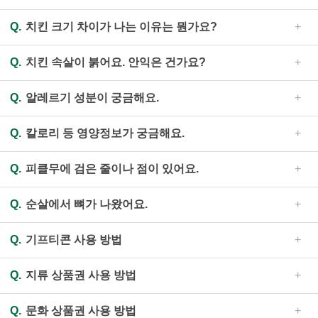
정보를 통하여 확인해주세요.)
제
조, 율무, 흑임자 등)로 만들어진 파우더입니다.
A.
자담치킨에서는 한마리 치킨(뼈닭)의 경우 100% 동물복
품
Q.
치킨 크기 차이가 나는 이유는 뭔가요?
지인증을 받은 국내산 원료육을 사용하고 있습니다. 다만,
영
양
조류인플루엔자(AI) 발생 등 자연적, 혹은 사회환경적 이유
A.
개체의 전체 혹은 부분(다리, 날개 등) 발육상태에 따라
정
로 원료육 공급에 장애가 생기는 경우 일부 물량에서 국내산
Q.
치킨 속살이 붉어요. 안익은 건가요?
오차범위 내의 무게 차이가 발생할 수 있습니다. 또한 조리
보
친환경 원료육으로 대체될 수 있습니다. 순살치킨 등 부분육
가 진행되면서 유분이나 수분이 서로 다른 정도로 증발하여
A.
닭고기의 속살이 붉은 빛을 띄는 것은 '핑킹현상' 이라고
매
제품은 동물복지 원료육 공급한계에 따라 동물복지가 아닌
중량 차이가 발생하기도 합니다.
Q.
알레르기 성분이 궁금해요.
합니다. 핑킹현상이란 닭고기에 포함된 단백질 성분이 조리
장
국내산 최고급 다리살(정육)만을 사용하고 있습니다.
과정에서 열과 산소를 만나 붉게 산화하는 현상으로서, 닭고
찾
A.
자담치킨은 전제품에 포함되어 있는 알레르기 유발 물질
기처럼 원육의 색이 연한 화이트 미트에서 종종 발견됩니다.
Q.
칼로리 등 영양정보가 궁금해요.
기
을 홈페이지의 “제품 영양정보”에 품목별로 표시하고 있습
자담치킨 제품은 170℃ 이상의 고온에서 정해진 시간에 따
니다. 특히 아이큐 파우더에는 아몬드, 땅콩, 밤 등 견과류가
자
A.
홈페이지의 “제품 영양정보”에 영양성분에 대해 표기하
라 조리하는 제품이므로 안심하고 드셔도 좋습니다. 그러나
포함되어 있으니 견과류 알레르기가 있으신 분들은 참고하
Q.
피클무에 검은 줄이나 점이 있어요.
담
고 있습니다. 여기에서는 영양성분 표시 기준(어린이 기호
덜 익은 제품으로 의심이 될 경우, 제품 사진과 함께 해당 매
시기 바랍니다.
스
식품의 영양성분 표시 기준)에 따라 열량, 당류, 단백질, 포
장에 문의 주시면 현물 검수를 통해 정확한 내용을 안내해
A.
무에 검은 색상이 나타나는 것은 생산 때 토양이 건조하
토
화지방, 나트륨, 그 밖에 강조 표시를 하고자 하는 영양성분
Q.
순살에서 뼈가 나왔어요.
드리도록 하겠습니다. (원료육의 도계 과정에서 진행되는
거나 지온이 변화하여 붕소 흡수가 제대로 이루어지지 않을
을 표시합니다.
리
작업의 결과로 간혹 색이 검붉게 보일 수 있습니다. 역시 문
때 나타나는 현상입니다. 붕소 결핍 증세로는 무의 육질이
A.
순살치킨에도 간혹 뼈가 들어 있을 수 있으니 주의하여
인
의 주시면 안내해 드리도록 하겠습니다.)
코르크화하고 흑색으로 변하거나 검은 심이 박힌 것처럼 보
Q.
기프티콘 사용 방법
드시기 바랍니다.
사
이는 등의 현상이 있습니다. 이러한 재료는 피클무 제조 과
말
A.
홈페이지의 메뉴 중 “E-쿠폰” 내용을 참고하셔서 이용하
정에서 수작업을 통해 선별하고 있으나, 간혹 함께 섞여들어
브
Q.
지류 상품권 사용 방법
시기 바랍니다.
가는 경우가 있습니다. 몸에 해롭지는 않으니 제거한 뒤 드
랜
드
시기를 권장합니다.
A.
현금처럼 사용 가능하며 주문하실 때 미리 말씀해 주시
소
Q.
문화 상품권 사용 방법
면 됩니다.