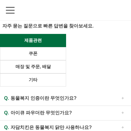
Home
커뮤니티
고객의 소리
Toggle sidebar
고객의 소리
목록
자주 묻는 질문으로 빠른 답변을 찾아보세요.
메
뉴
신
제품관련
메
뉴
쿠폰
치
킨
피
매장 및 주문, 배달
자/
파
기타
스
타
사
이
Q.
동물복지 인증이란 무엇인가요?
드
메
A.
닭, 소, 돼지 등 농장동물을 윤리적으로 사육하여 건강하
Q.
아이큐 파우더란 무엇인가요?
뉴
게 키울 뿐 아니라 동물의 기본적인 습성 및 본능을 최대한
E-
영위할 수 있도록 관리하여 보다 좋은 축산물을 생산하기 위
쿠
A.
21종에 이르는 견과류와 곡물류(아몬드, 땅콩, 밤, 단호
한 국가인증 제도입니다. (자세한 내용은 홈페이지의 관련
Q.
자담치킨은 동물복지 닭만 사용하나요?
폰
박, 카카오닙스, 햄프시드, 검은콩, 현미, 대두, 통밀, 수수,