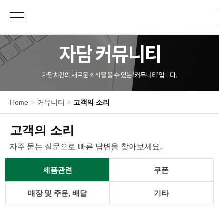
Toggle sidebar
메
뉴
신메뉴
치킨
Home
커뮤니티
고객의 소리
피자/파스타
사이드메뉴
고객의 소리
E-쿠폰
자주 묻는 질문으로 빠른 답변을 찾아보세요.
제품 영양정보
제품관련
쿠폰
매
장
찾
매장 및 주문, 배달
기타
기