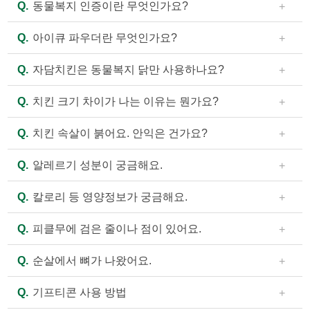
자
Q.
동물복지 인증이란 무엇인가요?
담
A.
닭, 소, 돼지 등 농장동물을 윤리적으로 사육하여 건
스
Q.
아이큐 파우더란 무엇인가요?
강하게 키울 뿐 아니라 동물의 기본적인 습성 및 본능을
토
리
최대한 영위할 수 있도록 관리하여 보다 좋은 축산물을
A.
21종에 이르는 견과류와 곡물류(아몬드, 땅콩, 밤, 단
Q.
자담치킨은 동물복지 닭만 사용하나요?
생산하기 위한 국가인증 제도입니다. (자세한 내용은 홈
호박, 카카오닙스, 햄프시드, 검은콩, 현미, 대두, 통밀, 수
인사말
페이지의 관련 정보를 통하여 확인해주세요.)
수, 조, 율무, 흑임자 등)로 만들어진 파우더입니다.
A.
자담치킨에서는 한마리 치킨(뼈닭)의 경우 100% 동
Q.
치킨 크기 차이가 나는 이유는 뭔가요?
브랜드소개
물복지인증을 받은 국내산 원료육을 사용하고 있습니다.
다만, 조류인플루엔자(AI) 발생 등 자연적, 혹은 사회환경
A.
개체의 전체 혹은 부분(다리, 날개 등) 발육상태에 따
동물복지의 가치
Q.
치킨 속살이 붉어요. 안익은 건가요?
적 이유로 원료육 공급에 장애가 생기는 경우 일부 물량
라 오차범위 내의 무게 차이가 발생할 수 있습니다. 또한
언론보도
에서 국내산 친환경 원료육으로 대체될 수 있습니다. 순
조리가 진행되면서 유분이나 수분이 서로 다른 정도로
A.
닭고기의 속살이 붉은 빛을 띄는 것은 '핑킹현상' 이라
Q.
알레르기 성분이 궁금해요.
살치킨 등 부분육 제품은 동물복지 원료육 공급한계에
찾아오시는길
증발하여 중량 차이가 발생하기도 합니다.
고 합니다. 핑킹현상이란 닭고기에 포함된 단백질 성분
따라 동물복지가 아닌 국내산 최고급 다리살(정육)만을
이 조리 과정에서 열과 산소를 만나 붉게 산화하는 현상
A.
자담치킨은 전제품에 포함되어 있는 알레르기 유발
Q.
창
칼로리 등 영양정보가 궁금해요.
사용하고 있습니다.
으로서, 닭고기처럼 원육의 색이 연한 화이트 미트에서
물질을 홈페이지의 “제품 영양정보”에 품목별로 표시하
업
종종 발견됩니다. 자담치킨 제품은 170℃ 이상의 고온에
고 있습니다. 특히 아이큐 파우더에는 아몬드, 땅콩, 밤
A.
홈페이지의 “제품 영양정보”에 영양성분에 대해 표기
안
Q.
피클무에 검은 줄이나 점이 있어요.
서 정해진 시간에 따라 조리하는 제품이므로 안심하고
등 견과류가 포함되어 있으니 견과류 알레르기가 있으신
하고 있습니다. 여기에서는 영양성분 표시 기준(어린이
내
드셔도 좋습니다. 그러나 덜 익은 제품으로 의심이 될 경
분들은 참고하시기 바랍니다.
기호식품의 영양성분 표시 기준)에 따라 열량, 당류, 단백
A.
무에 검은 색상이 나타나는 것은 생산 때 토양이 건조
Q.
순살에서 뼈가 나왔어요.
우, 제품 사진과 함께 해당 매장에 문의 주시면 현물 검수
창업 비용/절차
질, 포화지방, 나트륨, 그 밖에 강조 표시를 하고자 하는
하거나 지온이 변화하여 붕소 흡수가 제대로 이루어지지
를 통해 정확한 내용을 안내해 드리도록 하겠습니다. (원
영양성분을 표시합니다.
않을 때 나타나는 현상입니다. 붕소 결핍 증세로는 무의
A.
순살치킨에도 간혹 뼈가 들어 있을 수 있으니 주의하
우선입점 추천상권
Q.
기프티콘 사용 방법
료육의 도계 과정에서 진행되는 작업의 결과로 간혹 색
육질이 코르크화하고 흑색으로 변하거나 검은 심이 박힌
여 드시기 바랍니다.
이 검붉게 보일 수 있습니다. 역시 문의 주시면 안내해 드