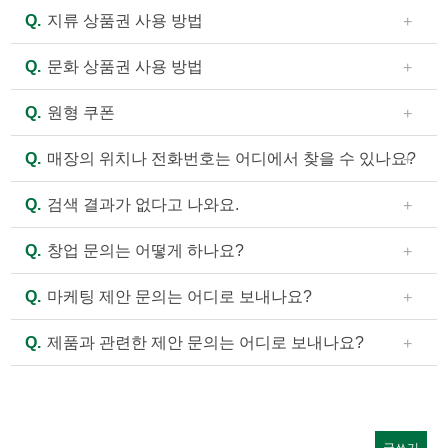
것처럼 보이는 등의 현상이 있습니다. 이러한 재료는 피
커
A.
홈페이지의 메뉴 중 “E-쿠폰” 내용을 참고하셔서 이용
리도록 하겠습니다.)
Q.
지류 상품권 사용 방법
뮤
클무 제조 과정에서 수작업을 통해 선별하고 있으나, 간
하시기 바랍니다.
니
혹 함께 섞여들어가는 경우가 있습니다. 몸에 해롭지는
A.
현금처럼 사용 가능하며 주문하실 때 미리 말씀해 주
티
Q.
문화 상품권 사용 방법
않으니 제거한 뒤 드시기를 권장합니다.
시면 됩니다.
- 자담치킨 전 가맹점에서 사용하실 수 있습니다.
A.
사용 가능한 매장에서 현금처럼 사용 가능하며, 주문
이벤트
Q.
원형 쿠폰
- 현금과 교환되지 않으며, 잔액은 돌려받으실 수 없습니
하실 때 미리 말씀해 주시면 됩니다. 매장에 따라 사용 가
새소식
다.
능 여부가 다를 수 있으니, 홈페이지의 “매장찾기”에서
A.
원형 쿠폰은 본사에서 발행하는 쿠폰이 아니므로 각
Q.
매장의 위치나 전화번호는 어디에서 찾을 수 있나요?
- 도난, 분실 등에 대하여 당사는 책임지지 않으며, 인증
채용안내
매장 전화번호를 확인하신 후 사용 가능 여부를 전화로
가맹점에 문의하시기 바랍니다. 가맹점이 폐점하거나 양
번호 등이 훼손되어 식별이 불가능 할 때는 사용하실 수
문의해 주시기 바랍니다.
도양수될 경우 기존 쿠폰은 사용이 불가능할 수 있습니
A.
홈페이지의 메뉴 중 “매장찾기”에서 검색으로 확인하
고객의 소리
Q.
검색 결과가 없다고 나와요.
없습니다.
다.
실 수 있습니다.
제휴문의
- 유효기간은 전면하단 표기일까지이며 유효기간이 지나
A.
찾으시는 주소지의 검색 결과가 없는 것은 아직 매장
Q.
창업 문의는 어떻게 하나요?
면 사용하실 수 없습니다.
이 입점되지 않은 경우입니다. 자담치킨의 입점은 좋은
- 행사 및 할인 적용이 불가할 수 있습니다.
품질의 제품을 신속히 전달드릴 수 있는 범위로 설정하
A.
홈페이지의 메뉴 중 “창업 안내”를 클릭하여 새로 열
Q.
마케팅 제안 문의는 어디로 보내나요?
고 있으며, 단순히 거리뿐만 아니라 배달 등 매장의 효율
리는 안내 페이지 하단에 인적사항을 기입하시고 신청하
적인 서비스 가능 여부까지 고려하여 정하고 있음을 양
기 버튼을 누르시거나(PC의 경우 화면 우측 하단의 빨간
A.
마케팅과 관련한 제안 문의는 제안서를 아래 e-mail
Q.
제품과 관련한 제안 문의는 어디로 보내나요?
해 부탁드립니다.
색 “창업상담” 버튼도 동일), 전화 1661-1033으로 연락주
로 보내주시면 담당 부서에서 검토 후 연락드리겠습니
시면 담당자가 순차적으로 연락드리겠습니다.
다.
A.
제품 관련 제안 문의는 제안서를 아래 e-mail로 보내
e-mail : jadam07@ejadam.co.kr
주시면 담당 부서에서 검토 후 연락드리겠습니다.
e-mail : parkkaha1@ejadam.co.kr