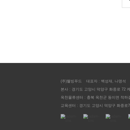
(주)웰빙푸드
대표자 : 백성재, 나명석
본사 : 경기도 고양시 덕양구 화중로 72
옥천물류센터 : 충북 옥천군 동이면 적하길 
교육센터 : 경기도 고양시 덕양구 화중로