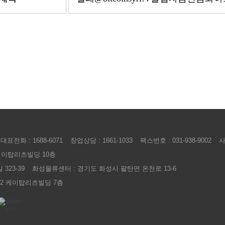
대표전화 : 1688-6071
창업상담 : 1661-1033
팩스번호 : 031-938-9002
사
 케이탑리츠빌딩 10층
323-39
화성물류센터 : 경기도 화성시 팔탄면 온천로 13-6
72 케이탑리츠빌딩 7층