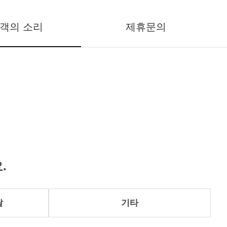
객의 소리
제휴문의
.
달
기타