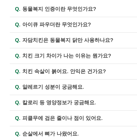
Q.
동물복지 인증이란 무엇인가요?
A.
닭, 소, 돼지 등 농장동물을 윤리적으로 사육하
Q.
아이큐 파우더란 무엇인가요?
생산하기 위한 국가인증 제도입니다. (자세한 내용
A.
21종에 이르는 견과류와 곡물류(아몬드, 땅콩, 밤
Q.
자담치킨은 동물복지 닭만 사용하나요?
A.
자담치킨에서는 한마리 치킨(뼈닭)의 경우 100
Q.
치킨 크기 차이가 나는 이유는 뭔가요?
경적 이유로 원료육 공급에 장애가 생기는 경우 일
에 따라 동물복지가 아닌 국내산 최고급 다리살(정
A.
개체의 전체 혹은 부분(다리, 날개 등) 발육상
Q.
치킨 속살이 붉어요. 안익은 건가요?
증발하여 중량 차이가 발생하기도 합니다.
A.
닭고기의 속살이 붉은 빛을 띄는 것은 '핑킹현상
Q.
알레르기 성분이 궁금해요.
으로서, 닭고기처럼 원육의 색이 연한 화이트 미트
드셔도 좋습니다. 그러나 덜 익은 제품으로 의심이 
A.
자담치킨은 전제품에 포함되어 있는 알레르기 유발
Q.
칼로리 등 영양정보가 궁금해요.
(원료육의 도계 과정에서 진행되는 작업의 결과로 간
등 견과류가 포함되어 있으니 견과류 알레르기가 
A.
홈페이지의 “제품 영양정보”에 영양성분에 대해 
Q.
피클무에 검은 줄이나 점이 있어요.
백질, 포화지방, 나트륨, 그 밖에 강조 표시를 하
A.
무에 검은 색상이 나타나는 것은 생산 때 토양이
Q.
순살에서 뼈가 나왔어요.
의 육질이 코르크화하고 흑색으로 변하거나 검은 심