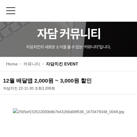
Toggle sidebar
메
뉴
신메뉴
치킨
Home
커뮤니티
자담치킨 EVENT
피자/파스타
사이드메뉴
12월 배달앱 2,000원 ~ 3,000원 할인
E-쿠폰
자담치킨
22-11-30
조회
3,206회
제품 영양정보
본문
매
장
찾
기