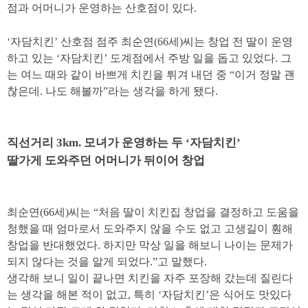
자
점과 어머니가 운영하는 산호점이 있다
.
담
스
‘
자담치킨
’
산호점 점주 최순연
(66
세
)
씨는 창업 전 딸이 운영
토
하고 있는
‘
자담치킨
’
도계점에서 주방 일을 돕고 있었다
.
그
리
는 여느 때와 같이 바쁘게 치킨을 튀겨 내던 중
“
이거 정말 괜
인사말
찮은데
.
나도 해볼까
”
라는 생각을 하게 됐다
.
브랜드소개
동물복지의 가치
직선거리
3km.
모녀가 운영하는 두
‘
자담치킨
’
언론보도
딸가게 도와주던 어머니가 뒤이어 창업
찾아오시는길
창
업
최순연
(66
세
)
씨는
“
처음 딸이 치킨집 창업을 결정하고 도움을
안
청했을 때 엄마로서 도와주지 않을 수도 없고 고생길이 훤해
내
창업을 반대했었다
.
하지만 막상 일을 해보니 나이는 문제가
되지 않다는 것을 알게 되었다
.”
고 말했다
.
창업 비용/절차
생각해 보니 일이 끝나면 치킨을 자주 포장해 갔는데 질린다
우선입점 추천상권
는 생각을 해본 적이 없고
,
특히
‘
자담치킨
’
은 식어도 맛있다