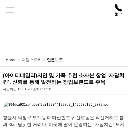
Toggle sidebar
메
뉴
신메뉴
치킨
Home
자담스토리
언론보도
피자/파스타
사이드메뉴
(아이티데일리)지인 및 가족 추천 소자본 창업 ‘자담치
E-쿠폰
킨’, 신뢰를 통해 발전하는 창업브랜드로 주목
제품 영양정보
자담치킨
16-01-28
조회
7,965회
본문
매
장
찾
기
창원시 의창구 도계동과 마산합포구 산호동은 직선거리로 불
과
3km
남짓한 거리다
.
이곳에 딸이 운영하는
‘
자담치킨
’
도계